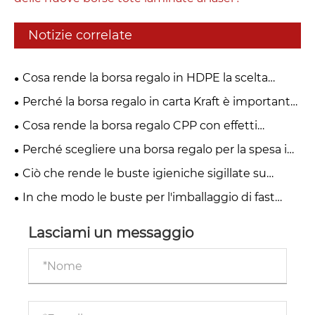
Notizie correlate
Cosa rende la borsa regalo in HDPE la scelta
intelligente per le moderne soluzioni di
Perché la borsa regalo in carta Kraft è importante
imballaggio?
per le soluzioni di imballaggio moderne?
Cosa rende la borsa regalo CPP con effetti
speciali un punto di svolta per il packaging
Perché scegliere una borsa regalo per la spesa in
moderno?
plastica monomateriale per un imballaggio
Ciò che rende le buste igieniche sigillate su
sostenibile?
quattro bordi la scelta migliore per il moderno
In che modo le buste per l'imballaggio di fast
imballaggio di prodotti per l'igiene
food surgelati possono migliorare la sicurezza
alimentare, la durata di conservazione e il valore
Lasciami un messaggio
del marchio