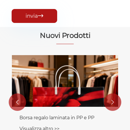
invia

Nuovi Prodotti
Borsa per imballaggio in cuscinetto
laminato in PE
Visualizza altro >>

