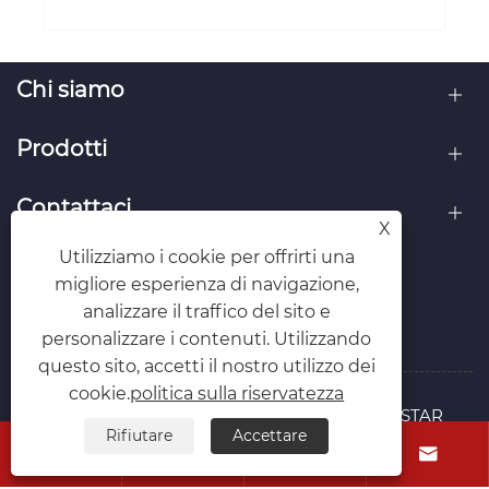
Chi siamo
Prodotti
Contattaci
X
Utilizziamo i cookie per offrirti una
SEGUICI
migliore esperienza di navigazione,
analizzare il traffico del sito e
personalizzare i contenuti. Utilizzando
questo sito, accetti il ​​nostro utilizzo dei
cookie.
politica sulla riservatezza
Copyright © 2025 QINGDAO RED GOLDEN STAR
Rifiutare
Accettare
PACKAGING AND PRINTING CO., LTD. Tutti i diritti




riservati.
Links
Sitemap
RSS
XML
politica sulla riservatezza