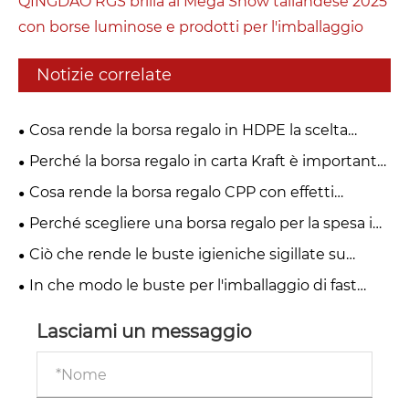
QINGDAO RGS brilla al Mega Show tailandese 2025
con borse luminose e prodotti per l'imballaggio
Notizie correlate
Cosa rende la borsa regalo in HDPE la scelta
intelligente per le moderne soluzioni di
Perché la borsa regalo in carta Kraft è importante
imballaggio?
per le soluzioni di imballaggio moderne?
Cosa rende la borsa regalo CPP con effetti
speciali un punto di svolta per il packaging
Perché scegliere una borsa regalo per la spesa in
moderno?
plastica monomateriale per un imballaggio
Ciò che rende le buste igieniche sigillate su
sostenibile?
quattro bordi la scelta migliore per il moderno
In che modo le buste per l'imballaggio di fast
imballaggio di prodotti per l'igiene
food surgelati possono migliorare la sicurezza
alimentare, la durata di conservazione e il valore
Lasciami un messaggio
del marchio